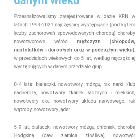
danym wieku
Przeanalizowaliśmy
zarejestrowane w bazie KRN w
latach 1999-2021
najczęściej występujące (pod kątem
liczby
zachorowań
spowodowanych chorobą) choroby
nowotworowe wśród
mężczyzn (chłopców,
nastolatków i dorosłych oraz w podeszłym wieku)
,
w przedziałach wiekowych co 5 lat, według najczęściej
występujących w danym przedziale grup.
0-4 lata: białaczki, nowotwory mózgu, rak nerki i/lub
nadnerczy, nowotwory tkanek łącznych i miękkich,
nowotwory oka, nowotwory układu nerwowego, rak
wątroby, nowotwory jąder.
5-9 lat: białaczki, nowotwory mózgu, chłoniak, choroba
Hodgkina (daw. ziarnica złośliwa), nowotwór