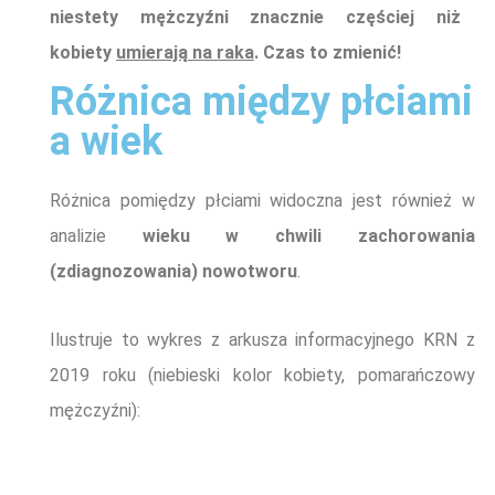
niestety mężczyźni znacznie częściej niż
kobiety
umierają na raka
.
Cz
a
s
to zmienić
!
Różnica między płciami
a wiek
Różnica pomiędzy płciami widoczna jest również w
analizie
wieku w chwili zachorowania
(zdiagnozowania) nowotworu
.
Ilustruje to wykres z arkusza informacyjnego KRN z
2019 roku (niebieski kolor kobiety, pomarańczowy
mężczyźni):