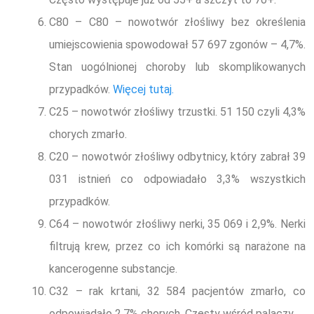
C80 – C80 – nowotwór złośliwy bez określenia
umiejscowienia spowodował 57 697 zgonów – 4,7%.
Stan uogólnionej choroby lub skomplikowanych
przypadków.
Więcej tutaj.
C25 – nowotwór złośliwy trzustki. 51 150 czyli 4,3%
chorych zmarło.
C20 – nowotwór złośliwy odbytnicy, który zabrał 39
031 istnień co odpowiadało 3,3% wszystkich
przypadków.
C64 – nowotwór złośliwy nerki, 35 069 i 2,9%. Nerki
filtrują krew, przez co ich komórki są narażone na
kancerogenne substancje.
C32 – rak krtani, 32 584 pacjentów zmarło, co
odpowiadało 2,7% chorych. Częsty wśród palaczy.