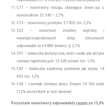
C71 – nowotwory mózgu, zbierające żniwo już u
noworodków. 32 345 – 2,7%.
C15 – nowotwory przełyku. 27 002 tzn. 2,3%.
C22 – nowotwór złośliwy wątroby i
wewnątrzwątrobowych dróg żółciowych
odpowiadał za 24 885 śmierci, tj. 2,1%.
C91 – białaczka limfatyczna, dość rzadki ale dotyka
również najmłodszych: 15 545 istnień tzn. 1,3%.
C92 – białaczka szpikowa, podobnie jak wyżej. 14
652 tzn. 1,2%.
C43 – czerniak złośliwy skóry. Zmarło 14 160 osób
(1,2% wszystkich w tym okresie).
Pozostałe nowotwory odpowiadały
razem
za 13,9%