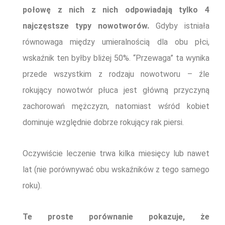
połowę z nich z nich odpowiadają tylko 4
najczęstsze typy nowotworów.
Gdyby istniała
równowaga między umieralnością dla obu płci,
wskaźnik ten byłby bliżej 50%. “Przewaga” ta wynika
przede wszystkim z rodzaju nowotworu – źle
rokujący nowotwór płuca jest główną przyczyną
zachorowań mężczyzn, natomiast wśród kobiet
dominuje względnie dobrze rokujący rak piersi.
Oczywiście leczenie trwa kilka miesięcy lub nawet
lat
(nie poró
w
ny
w
a
ć obu
wskaźnikó
w z tego
samego
roku
).
Te proste porównanie pokazuje, że