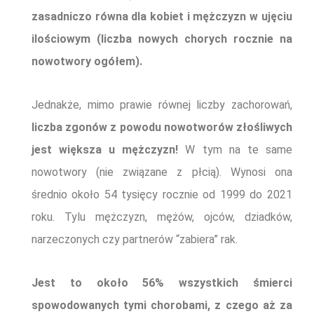
zasadniczo równa dla kobiet i mężczyzn w ujęciu
ilościowym (liczba nowych chorych rocznie na
nowotwory ogółem).
Jednakże, mimo prawie równej liczby zachorowań,
liczba zgonów z powodu nowotworów złośliwych
jest większa u mężczyzn!
W tym na te same
nowotwory (nie związane z płcią).
Wynosi ona
średnio około 54 tysięcy rocznie od 1999 do 2021
roku. Tylu mężczyzn, mężó
w,
ojcó
w
, dziadkó
w
,
narzeczonych czy partneró
w
“zabiera” rak.
Je
s
t to około
56%
wszystkich śmierci
spowodowanych tymi chorobami, z czego aż za