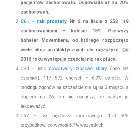
pacjentów zachorowało. Odpowiada aż za 20%
zachorowań.
C61 – rak prostaty
. Nr 2 na liście z 258 119
zachorowaniami – kolejne 15%. Pierwszy
bohater Movembera, od którego rozpoczęto
wiele akcji profilaktycznych dla mężczyzn.
Od
2016 roku występuje częściej niż rak płuca.
C44 – inne
nowotwory złośliwe skóry
(inne niż
czerniak). 117 572 chorych – 6,9% całości. W
rankingu zgonów na szczęście nie są na 3 miejscu a
dopiero na 26, co nie oznacza, że należy je
lekceważyć.
C67 – rak pęcherza moczowego. 114 695
przypadków, co wynosi 6,7% wszystkich.