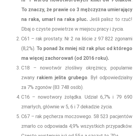
To znaczy, że prawie co 3 mężczyzna umierający
na raka, umarł na raka płuc.
Jeśli palisz to rzuć!
Dbaj o czyste powietrze w miejscu pracy i życia.
C61 – rak prostaty. Nr 2 na liście z 97 822 zgonami
(8,2%).
To ponad 3x mniej niż rak płuc od którego
ma więcej zachorowań (od 2016 roku).
C18 – nowotwór złośliwy okrężnicy, popularnie
zwany
rakiem jelita grubego
. Był odpowiedzialny
za 7% zgonów (83 748 osób).
C16 – nowotwory żołądka. Udział 6,7% i 79 690
zmarłych, głównie w 5, 6 i 7 dekadzie życia.
C67 – rak pęcherza moczowego. 58 523 pacjentów
zmarło co odpowiada 4,9% wszystkich przypadków.
Często występuje już od 55+ a szczyt to 70+.