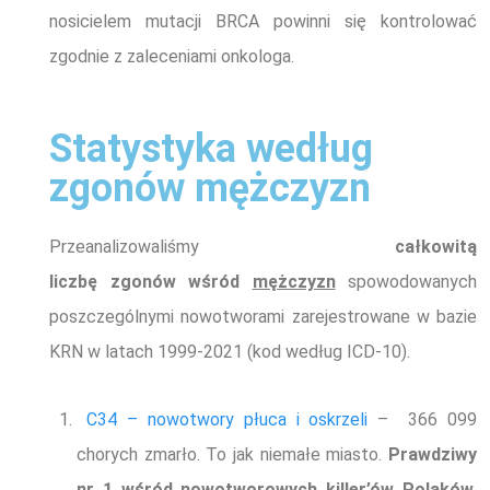
nosicielem mutacji BRCA powinni się kontrolować
zgodnie z zaleceniami onkologa
.
Statystyka według
zgonów mężczyzn
Przeanalizowaliśmy
całkowitą
liczbę
zgonów
wśród
mężczyzn
spowodowanych
poszczególnymi nowotworami
zarejestrowane w bazie
KRN w latach 1999-2021 (kod według ICD-10).
C34 – nowotwory płuca i oskrzeli
– 366 099
chorych zmarło. To jak niemałe miasto.
Prawdziwy
nr 1 wśród nowotworowych killer’ów Polaków
.