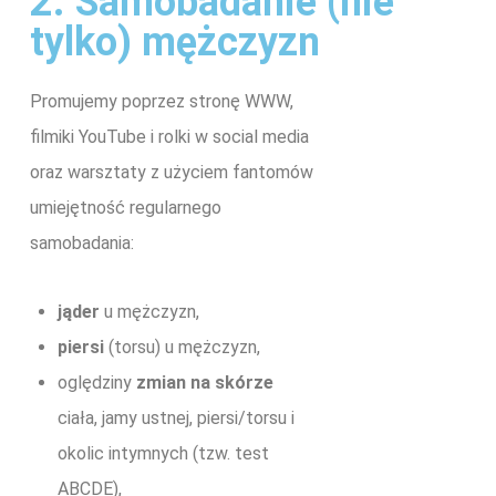
2. Samobadanie (nie
tylko) mężczyzn
Promujemy poprzez stronę WWW,
filmiki YouTube i rolki w social media
oraz warsztaty z użyciem fantomów
umiejętność regularnego
samobadania:
jąder
u mężczyzn,
piersi
(torsu) u mężczyzn,
oględziny
zmian na skórze
ciała, jamy ustnej, piersi/torsu i
okolic intymnych (tzw. test
ABCDE),