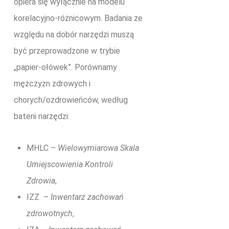
opiera się wyłącznie na modelu
korelacyjno-różnicowym. Badania ze
względu na dobór narzędzi muszą
być przeprowadzone w trybie
„papier-ołówek”. Porównamy
mężczyzn zdrowych i
chorych/ozdrowieńców, według
baterii narzędzi:
MHLC –
Wielowymiarowa Skala
Umiejscowienia Kontroli
Zdrowia
,
IZZ –
Inwentarz zachowań
zdrowotnych
,