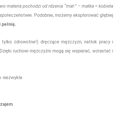
łowo ma
teria pochodzi od rdzenia “mat-” – matka = kobieta
ym społeczeństwie. Podobnie, możemy eksplorować głębiej
 pełnię.
 tylko zdrowotne!) dręczące mężczyzn, natłok pracy i
. Dzięki ruchowi mężczyźni mogą się wspierać, wzrastać i
o niezwykle
wzajem
.