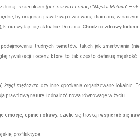
ą z dumą i szacunkiem
(por. nazwa Fundacji “Męska Materia” – s
niezbędne, by osiągnąć prawdziwą równowagę i harmonię w nasz
, która wydaje się aktualnie tłumiona.
Chodzi o zdrowy balans i
podejmowaniu trudnych tematów, takich jak zmartwienia (nie
ej rywalizacji i oceny, które to tak często definiują męskość
h)
kręgi mężczyzn
czy inne spotkania organizowane lokalnie. T
ją prawdziwą naturę i odnaleźć nową równowagę w życiu.
 emocje, opinie i obawy
, dzielić się troską i
wspierać się na
skiej profilaktyce.