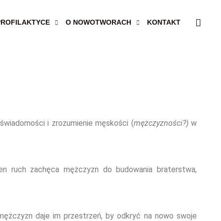
PROFILAKTYCE
O NOWOTWORACH
KONTAKT
?
 świadomości i zrozumienie męskości (
mężczyzności?)
w
 ten ruch zachęca mężczyzn do budowania braterstwa,
h mężczyzn daje im przestrzeń, by odkryć na nowo swoje