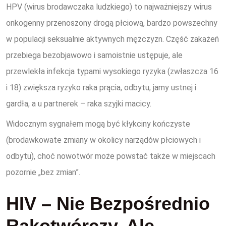
HPV (wirus brodawczaka ludzkiego) to najważniejszy wirus
onkogenny przenoszony drogą płciową, bardzo powszechny
w populacji seksualnie aktywnych mężczyzn. Część zakażeń
przebiega bezobjawowo i samoistnie ustępuje, ale
przewlekła infekcja typami wysokiego ryzyka (zwłaszcza 16
i 18) zwiększa ryzyko raka prącia, odbytu, jamy ustnej i
gardła, a u partnerek – raka szyjki macicy.
Widocznym sygnałem mogą być kłykciny kończyste
(brodawkowate zmiany w okolicy narządów płciowych i
odbytu), choć nowotwór może powstać także w miejscach
pozornie „bez zmian”.
HIV – Nie Bezpośrednio
Rakotwórczy, Ale