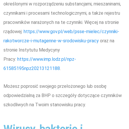
określonymi w rozporządzeniu substancjami, mieszaninami,
czynnikami i procesami technologicznymi, a także rejestru
pracowników narażonych na te czynniki.
Więcej na stronie
rządowej:
https://www.gov.pl/web/psse-mielec/czynniki-
rakotworcze-i-mutagenne-w-srodowisku-pracy
oraz na
stronie Instytutu Medycyny
Pracy:
https://www.imp.lodz.pl/npz-
61585195npz20213121188
.
Możesz poprosić swojego przełożonego lub osobę
odpowiedzialną za BHP o szczegóły dotyczące czynników
szkodliwych na Twoim stanowisku pracy.
Wirusy, bakterie i