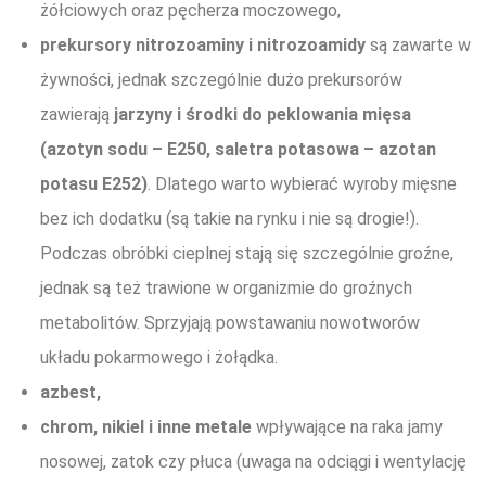
żółciowych oraz pęcherza moczowego,
prekursory
nitrozoaminy i nitrozoamidy
są
zawarte w
żywności, jednak szczególnie dużo prekursorów
zawierają
jarzyny i
środki do peklowania mięsa
(azotyn sodu – E250, saletra potasowa – azotan
potasu E252)
. Dlatego warto wybierać wyroby mięsne
bez ich dodatku (są takie na rynku i nie są drogie!).
Podczas obróbki cieplnej stają się szczególnie groźne,
jednak są też trawione w organizmie do groźnych
metabolitów. Sprzyjają powstawaniu nowotworów
układu pokarmowego i żołądka.
azbest,
chrom, nikiel i inne metale
wpływające na raka jamy
nosowej, zatok czy płuca (uwaga na odciągi i wentylację