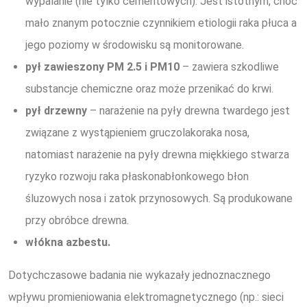
wypalanie (nie tylko cementowych). Jest istotnym, choć
mało znanym potocznie czynnikiem etiologii raka płuca a
jego poziomy w środowisku są monitorowane.
pył zawieszony PM 2.5 i PM10
– zawiera szkodliwe
substancje chemiczne oraz może przenikać do krwi.
pył drzewny
– narażenie na pyły drewna twardego jest
związane z wystąpieniem gruczolakoraka nosa,
natomiast narażenie na pyły drewna miękkiego stwarza
ryzyko rozwoju raka płaskonabłonkowego błon
śluzowych nosa i zatok przynosowych. Są produkowane
przy obróbce drewna.
włókna azbestu.
Dotychczasowe badania nie wykazały jednoznacznego
wpływu promieniowania elektromagnetycznego (np.: sieci