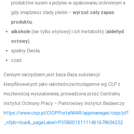
produktów luzem a jedynie w opakowaniu ochronnym a
gdy znajdziesz ślady pleśni –
wyrzuć cały zapas
produktu
,
alkohole
(nie tylko etylowy) i ich metabolity (
aldehyd
octowy
),
spaliny Diesla,
czad.
Cennym narzędziem jest baza
Baza substancji
klasyfikowanych jako rakotwórcze/mutagenne wg CLP
z
możliwością wyszukiwania, prowadzona przez Centralny
Instytut Ochrony Pracy – Państwowy Instytut Badawczy:
https://www.ciop.pl/CIOPPortalWAR/appmanager/ciop/pl?
_nfpb=true&_pageLabel=P35800151111461678656252