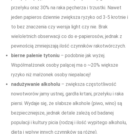
przełyku oraz 30% na raka pęcherza i trzustki. Nawet
jeden papieros dziennie zwiększa ryzyko od 3-5 krotnie i
to bez znaczenia czy wersja light czy nie. Brak
wieloletnich obserwacji co do e-papierosów, jednak z
pewnością zmniejszają ilość czynników rakotwórczych.
bierne palenie tytoniu
– podobnie jak wyżej.
Współmałżonek osoby palącej ma o ~20% większe
ryzyko niż małżonek osoby niepalacej!
nadużywanie alkoholu
– zwiększa częstotliwość
nowotworów jamy ustnej, gardła krtani, przełyku i raka
piersi. Wydaje się, że słabsze alkohole (piwo, wino) są
bezpieczniejsze, jednak detale zależą od badanej
populacji i kultury picia (rodzaj i ilość wypitego alkoholu,
dieta i wpływ innych czynników są różne).