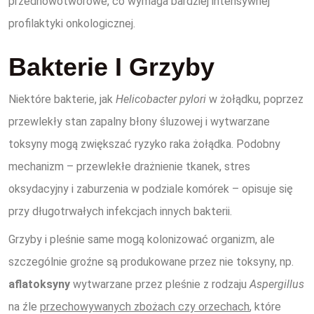
przednowotworowe, co wymaga bardziej intensywnej
profilaktyki onkologicznej.
Bakterie I Grzyby
Niektóre bakterie, jak
Helicobacter pylori
w żołądku, poprzez
przewlekły stan zapalny błony śluzowej i wytwarzane
toksyny mogą zwiększać ryzyko raka żołądka. Podobny
mechanizm – przewlekłe drażnienie tkanek, stres
oksydacyjny i zaburzenia w podziale komórek – opisuje się
przy długotrwałych infekcjach innych bakterii.
Grzyby i pleśnie same mogą kolonizować organizm, ale
szczególnie groźne są produkowane przez nie toksyny, np.
aflatoksyny
wytwarzane przez pleśnie z rodzaju
Aspergillus
na źle
przechowywanych zbożach czy orzechach
, które